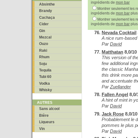
ingrédients de
mon bar
Absinthe
Montrer seulement les re
Brandy
ingrédients de
mon bar
plus
Cachaça
Montrer seulement les re
ingrédients de
mon bar
plus
Cider
Gin
Nevada Cocktail
Mezcal
A nice rum-based 
Par
David
Ouzo
Raki
Matthatan
8,0/10
This version of th
Rhum
few additional in
Soju
the classic Manhat
Tequila
this drink more pa
Tubi 60
and accentuate the
Vodka
Par
Zuellander
Whisky
Fallen Angel
8,0/
A hint of mint in 
AUTRES
Par
David
Sans alcool
Jack Rose
8,0/10
Bière
Probablement le d
Liqueurs
pommes le plus po
Vin
Par
David