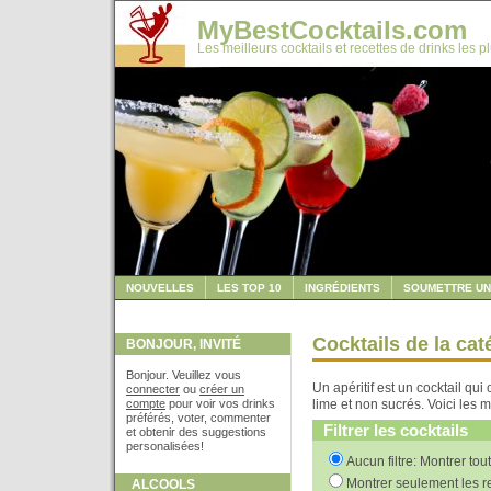
MyBestCocktails.com
Les meilleurs cocktails et recettes de drinks les p
NOUVELLES
LES TOP 10
INGRÉDIENTS
SOUMETTRE UN
Cocktails de la cat
BONJOUR, INVITÉ
Bonjour. Veuillez vous
Un apéritif est un cocktail qui
connecter
ou
créer un
compte
pour voir vos drinks
lime et non sucrés. Voici les me
préférés, voter, commenter
Filtrer les cocktails
et obtenir des suggestions
personalisées!
Aucun filtre: Montrer tou
Montrer seulement les re
ALCOOLS