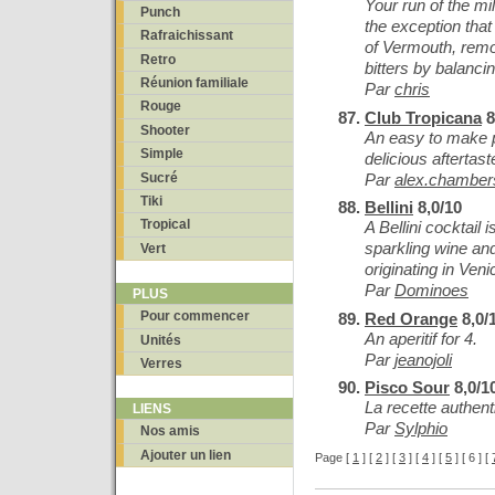
Your run of the mi
Punch
the exception that
Rafraichissant
of Vermouth, remo
Retro
bitters by balanci
Réunion familiale
Par
chris
Rouge
Club Tropicana
8
Shooter
An easy to make p
Simple
delicious aftertast
Par
alex.chamber
Sucré
Tiki
Bellini
8,0/10
Tropical
A Bellini cocktail
sparkling wine an
Vert
originating in Venic
Par
Dominoes
PLUS
Pour commencer
Red Orange
8,0/
An aperitif for 4.
Unités
Par
jeanojoli
Verres
Pisco Sour
8,0/1
La recette authen
LIENS
Par
Sylphio
Nos amis
Ajouter un lien
Page [
1
] [
2
] [
3
] [
4
] [
5
] [ 6 ] [