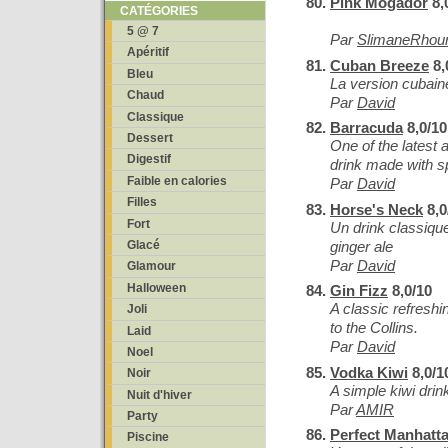
Pink Mogador
8,
CATÉGORIES
5 @ 7
Par
SlimaneRhou
Apéritif
Cuban Breeze
8,
Bleu
La version cubai
Chaud
Par
David
Classique
Barracuda
8,0/10
Dessert
One of the latest ad
Digestif
drink made with s
Faible en calories
Par
David
Filles
Horse's Neck
8,0
Fort
Un drink classique
ginger ale
Glacé
Par
David
Glamour
Halloween
Gin Fizz
8,0/10
A classic refresh
Joli
to the Collins.
Laid
Par
David
Noel
Vodka Kiwi
8,0/1
Noir
A simple kiwi drin
Nuit d'hiver
Par
AMIR
Party
Perfect Manhatt
Piscine