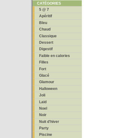
CATÉGORIES
5 @ 7
Apéritif
Bleu
Chaud
Classique
Dessert
Digestif
Faible en calories
Filles
Fort
Glacé
Glamour
Halloween
Joli
Laid
Noel
Noir
Nuit d'hiver
Party
Piscine