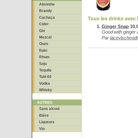
Absinthe
Brandy
Cachaça
Tous les drinks avec
Cider
Ginger Snap
10,0
Gin
Good with ginger a
Mezcal
Par
laceylschmidt
Ouzo
Raki
Rhum
Soju
Tequila
Tubi 60
Vodka
Whisky
AUTRES
Sans alcool
Bière
Liqueurs
Vin