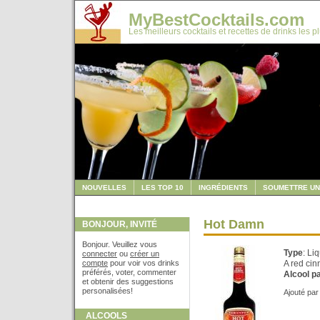
MyBestCocktails.com
Les meilleurs cocktails et recettes de drinks les p
NOUVELLES
LES TOP 10
INGRÉDIENTS
SOUMETTRE UN
Hot Damn
BONJOUR, INVITÉ
Bonjour. Veuillez vous
Type
: Li
connecter
ou
créer un
compte
pour voir vos drinks
A red ci
préférés, voter, commenter
Alcool p
et obtenir des suggestions
personalisées!
Ajouté pa
ALCOOLS