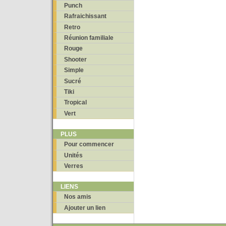
Punch
Rafraichissant
Retro
Réunion familiale
Rouge
Shooter
Simple
Sucré
Tiki
Tropical
Vert
PLUS
Pour commencer
Unités
Verres
LIENS
Nos amis
Ajouter un lien