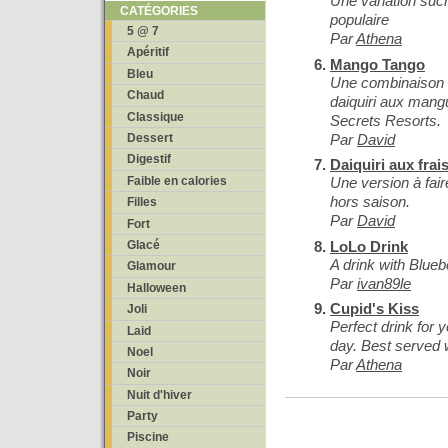
Une variation sucr
CATÉGORIES
populaire
5 @ 7
Par
Athena
Apéritif
Mango Tango
Bleu
Une combinaison d
Chaud
daiquiri aux mang
Classique
Secrets Resorts.
Par
David
Dessert
Digestif
Daiquiri aux frai
Faible en calories
Une version à fair
hors saison.
Filles
Par
David
Fort
LoLo Drink
Glacé
A drink with Blueb
Glamour
Par
ivan89le
Halloween
Cupid's Kiss
Joli
Perfect drink for 
Laid
day. Best served 
Noel
Par
Athena
Noir
Nuit d'hiver
Party
Piscine