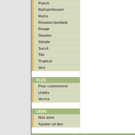
Punch
Rafraichissant
Retro
Réunion familiale
Rouge
Shooter
Simple
Sucré
Tiki
Tropical
Vert
PLUS
Pour commencer
Unités
Verres
LIENS
Nos amis
Ajouter un lien