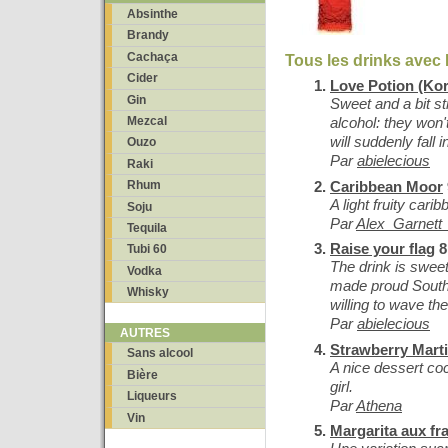
Absinthe
Brandy
Cachaça
Tous les drinks avec 
Cider
Love Potion (Kor
Gin
Sweet and a bit st
Mezcal
alcohol: they won't
will suddenly fall 
Ouzo
Par
abielecious
Raki
Caribbean Moor
Rhum
A light fruity cari
Soju
Par
Alex_Garnett
Tequila
Raise your flag
8
Tubi 60
The drink is sweet
Vodka
made proud South
Whisky
willing to wave thei
Par
abielecious
AUTRES
Strawberry Marti
Sans alcool
A nice dessert coc
Bière
girl.
Liqueurs
Par
Athena
Vin
Margarita aux fr