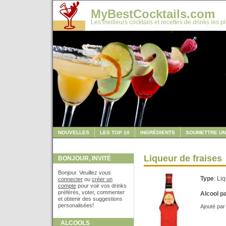
MyBestCocktails.com
Les meilleurs cocktails et recettes de drinks les p
NOUVELLES
LES TOP 10
INGRÉDIENTS
SOUMETTRE UN
Liqueur de fraises
BONJOUR, INVITÉ
Bonjour. Veuillez vous
Type
: Li
connecter
ou
créer un
compte
pour voir vos drinks
préférés, voter, commenter
Alcool p
et obtenir des suggestions
personalisées!
Ajouté par
ALCOOLS