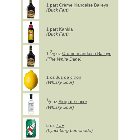
1 part
Crème irlandaise Baileys
(Duck Fart)
1 part
Kahlúa
(Duck Fart)
2
1
⁄
oz
Crème irlandaise Baileys
3
(The White Dane)
1 oz
Jus de citron
(Whisky Sour)
1
⁄
oz
Sirop de sucre
2
(Whisky Sour)
5 oz
7UP
(Lynchburg Lemonade)