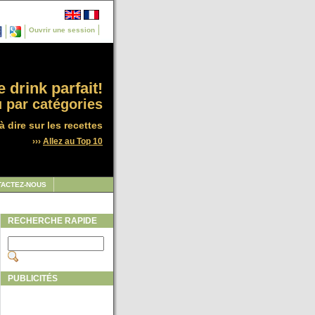
Ouvrir une session
 drink parfait!
 par catégories
à dire sur les recettes
›››
Allez au Top 10
TACTEZ-NOUS
RECHERCHE RAPIDE
PUBLICITÉS