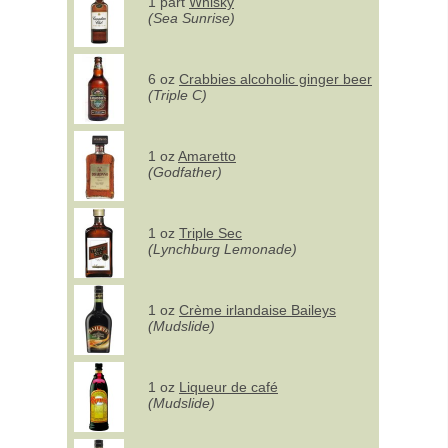
1 part
Whisky
(Sea Sunrise)
6 oz
Crabbies alcoholic ginger beer
(Triple C)
1 oz
Amaretto
(Godfather)
1 oz
Triple Sec
(Lynchburg Lemonade)
1 oz
Crème irlandaise Baileys
(Mudslide)
1 oz
Liqueur de café
(Mudslide)