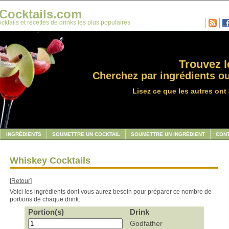
Cocktails.com
cktails et recettes de drinks les plus populaires
Trouvez le
Cherchez par ingrédients ou
Lisez ce que les autres ont 
INGRÉDIENTS
SOUMETTRE UN COCKTAIL
SOUMETTRE UN INGRÉDIENT
CON
Whiskey Cocktails
[
Retour
]
Voici les ingrédients dont vous aurez besoin pour préparer ce nombre de
portions de chaque drink:
Portion(s)
Drink
Godfather