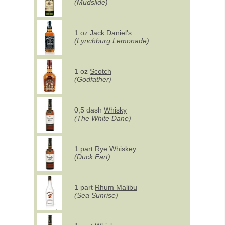
(Mudslide)
1 oz
Jack Daniel's
(Lynchburg Lemonade)
1 oz
Scotch
(Godfather)
0,5 dash
Whisky
(The White Dane)
1 part
Rye Whiskey
(Duck Fart)
1 part
Rhum Malibu
(Sea Sunrise)