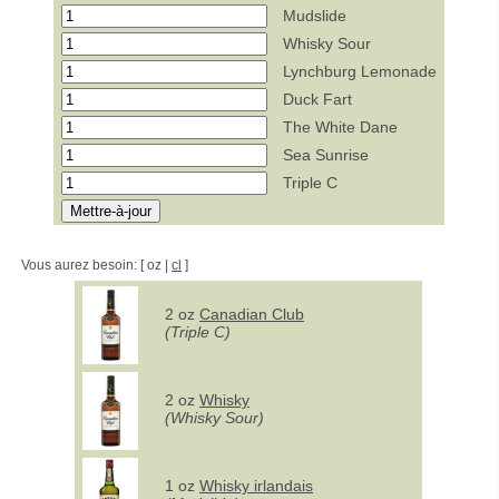
Mudslide
Whisky Sour
Lynchburg Lemonade
Duck Fart
The White Dane
Sea Sunrise
Triple C
Vous aurez besoin: [ oz |
cl
]
2 oz
Canadian Club
(Triple C)
2 oz
Whisky
(Whisky Sour)
1 oz
Whisky irlandais