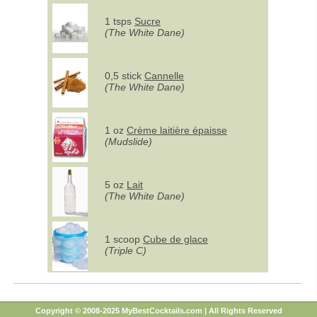
1 tsps
Sucre
(The White Dane)
0,5 stick
Cannelle
(The White Dane)
1 oz
Crème laitière épaisse
(Mudslide)
5 oz
Lait
(The White Dane)
1 scoop
Cube de glace
(Triple C)
Copyright © 2008-2025 MyBestCocktails.com | All Rights Reserved