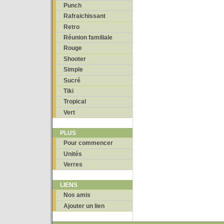
Punch
Rafraichissant
Retro
Réunion familiale
Rouge
Shooter
Simple
Sucré
Tiki
Tropical
Vert
PLUS
Pour commencer
Unités
Verres
LIENS
Nos amis
Ajouter un lien