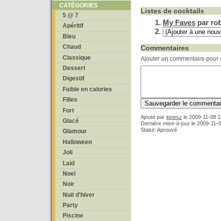
CATÉGORIES
Listes de cocktails
5 @ 7
My Faves
par ro
Apéritif
Bleu
Chaud
Commentaires
Classique
Ajouter un commentaire pour c
Dessert
Digestif
Faible en calories
Filles
Fort
Ajouté par
ipoesz
le
2009-11-08 1
Glacé
Dernière mise-à-jour le 2009-11-
Statut: Aprouvé
Glamour
Halloween
Joli
Laid
Noel
Noir
Nuit d'hiver
Party
Piscine