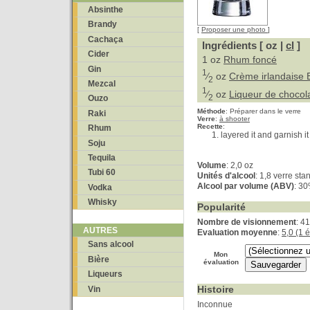
Absinthe
Brandy
[
Proposer une photo
]
Cachaça
Ingrédients [ oz |
cl
]
Cider
1 oz
Rhum foncé
Gin
1
⁄
oz
Crème irlandaise 
2
Mezcal
1
⁄
oz
Liqueur de chocol
2
Ouzo
Méthode
:
Préparer dans le verre
Raki
Verre
:
à shooter
Recette
:
Rhum
layered it and garnish it 
Soju
Tequila
Volume
: 2,0 oz
Tubi 60
Unités d'alcool
: 1,8 verre sta
Alcool par volume (ABV)
: 3
Vodka
Whisky
Popularité
Nombre de visionnement
: 4
AUTRES
Evaluation moyenne
:
5,0 (1 
Sans alcool
Mon
Bière
évaluation
Liqueurs
Histoire
Vin
Inconnue