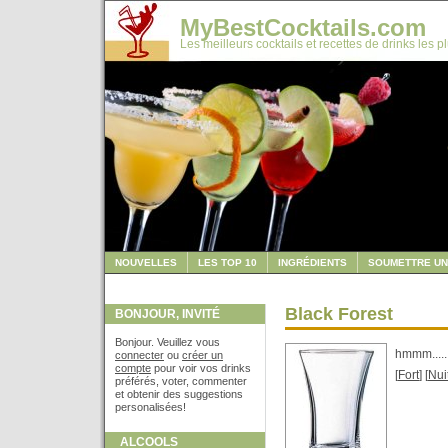
MyBestCocktails.com
Les meilleurs cocktails et recettes de drinks les p
NOUVELLES
LES TOP 10
INGRÉDIENTS
SOUMETTRE UN
Black Forest
BONJOUR, INVITÉ
Bonjour. Veuillez vous
hmmm......
connecter
ou
créer un
compte
pour voir vos drinks
[
Fort
] [
Nui
préférés, voter, commenter
et obtenir des suggestions
personalisées!
ALCOOLS