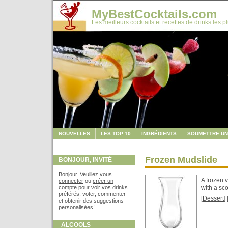
MyBestCocktails.com
Les meilleurs cocktails et recettes de drinks les p
NOUVELLES
LES TOP 10
INGRÉDIENTS
SOUMETTRE UN
Frozen Mudslide
BONJOUR, INVITÉ
Bonjour. Veuillez vous
A frozen 
connecter
ou
créer un
compte
pour voir vos drinks
with a sc
préférés, voter, commenter
[
Dessert
] 
et obtenir des suggestions
personalisées!
ALCOOLS