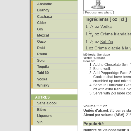
Absinthe
Brandy
[
Proposer une photo
]
Cachaça
Ingrédients [ oz |
cl
]
Cider
1
1
⁄
oz
Vodka
2
Gin
1
1
⁄
oz
Crème irlandaise
2
Mezcal
1
1
⁄
oz
Kahlúa
Ouzo
2
1 oz
Crème glacée à la v
Raki
Rhum
Méthode
:
Sur glace
Verre
:
Hurricane
Soju
Recette
:
Add to Chocolate Swirl 
Tequila
Blend well.
Add Pepperidge Farm S
Tubi 60
Cookies that have been
Vodka
crumbled up and mixed 
Serve in Hurricane Glas
Whisky
off with extra Kahlua, 
Serve with 2-3 more coo
AUTRES
Sans alcool
Volume
: 5,5 oz
Bière
Unités d'alcool
: 3,5 verres s
Alcool par volume (ABV)
: 2
Liqueurs
Vin
Popularité
Nombre de visionnement
: 8