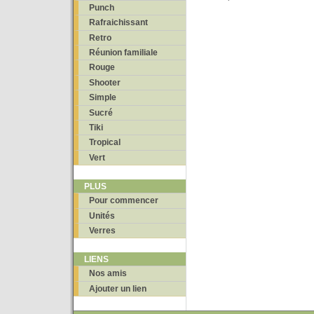
Punch
Rafraichissant
Retro
Réunion familiale
Rouge
Shooter
Simple
Sucré
Tiki
Tropical
Vert
PLUS
Pour commencer
Unités
Verres
LIENS
Nos amis
Ajouter un lien