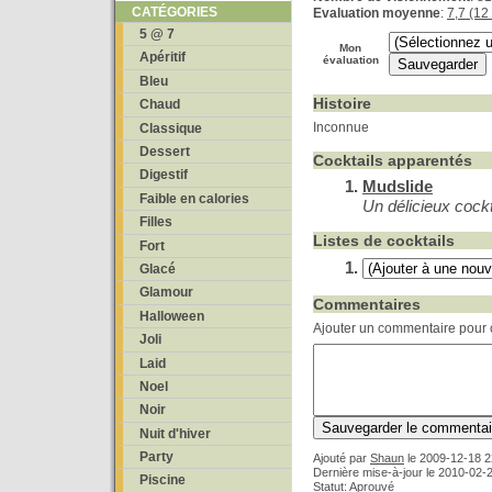
CATÉGORIES
Evaluation moyenne
:
7,7 (12
5 @ 7
Mon
Apéritif
évaluation
Bleu
Histoire
Chaud
Inconnue
Classique
Dessert
Cocktails apparentés
Digestif
Mudslide
Faible en calories
Un délicieux cockt
Filles
Listes de cocktails
Fort
Glacé
Glamour
Commentaires
Halloween
Ajouter un commentaire pour c
Joli
Laid
Noel
Noir
Nuit d'hiver
Party
Ajouté par
Shaun
le
2009-12-18 2
Dernière mise-à-jour le 2010-02-
Piscine
Statut: Aprouvé