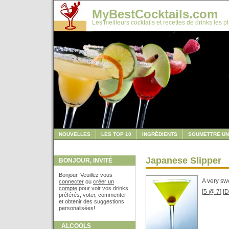
MyBestCocktails.com
Les meilleurs cocktails et recettes de drinks les p
NOUVELLES
LES TOP 10
INGRÉDIENTS
SOUMETTRE UN
Japanese Slipper
BONJOUR, INVITÉ
Bonjour. Veuillez vous
A very sw
connecter
ou
créer un
compte
pour voir vos drinks
[
5 @ 7
] [
D
préférés, voter, commenter
et obtenir des suggestions
personalisées!
ALCOOLS