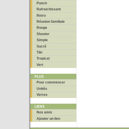
Punch
Rafraichissant
Retro
Réunion familiale
Rouge
Shooter
Simple
Sucré
Tiki
Tropical
Vert
PLUS
Pour commencer
Unités
Verres
LIENS
Nos amis
Ajouter un lien