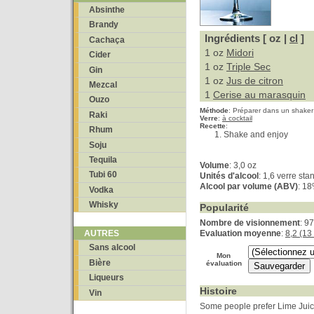
Absinthe
Brandy
Ingrédients [ oz |
cl
]
Cachaça
1 oz
Midori
Cider
1 oz
Triple Sec
Gin
1 oz
Jus de citron
Mezcal
1
Cerise au marasquin
Ouzo
Méthode
:
Préparer dans un shaker
Raki
Verre
:
à cocktail
Recette
:
Rhum
Shake and enjoy
Soju
Tequila
Volume
: 3,0 oz
Tubi 60
Unités d'alcool
: 1,6 verre sta
Alcool par volume (ABV)
: 1
Vodka
Whisky
Popularité
Nombre de visionnement
: 9
Evaluation moyenne
:
8,2 (13
AUTRES
Sans alcool
Mon
Bière
évaluation
Liqueurs
Histoire
Vin
Some people prefer Lime Juic