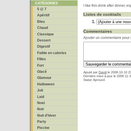
CATÉGORIES
I like this drink after dinner, e
5 @ 7
Listes de cocktails
Apéritif
Bleu
Chaud
Commentaires
Classique
Ajouter un commentaire pour c
Dessert
Digestif
Faible en calories
Filles
Fort
Glacé
Ajouté par
David
le
2008-10-10 2
Dernière mise-à-jour le 2008-11-
Glamour
Statut: Aprouvé
Halloween
Joli
Laid
Noel
Noir
Nuit d'hiver
Party
Piscine