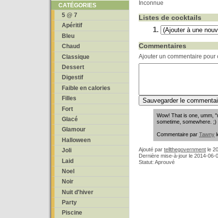
Inconnue
CATÉGORIES
5 @ 7
Listes de cocktails
Apéritif
Bleu
Commentaires
Chaud
Ajouter un commentaire pour c
Classique
Dessert
Digestif
Faible en calories
Filles
Fort
Wow! That is one, umm, "ra
Glacé
sometime, somewhere. ;)
Glamour
Commentaire par
Tawny
l
Halloween
Ajouté par
tellthegovernment
le
20
Joli
Dernière mise-à-jour le 2014-06-
Laid
Statut: Aprouvé
Noel
Noir
Nuit d'hiver
Party
Piscine