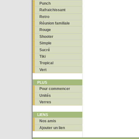
Punch
Rafraichissant
Retro
Réunion familiale
Rouge
Shooter
Simple
Sucré
Tiki
Tropical
Vert
PLUS
Pour commencer
Unités
Verres
LIENS
Nos amis
Ajouter un lien