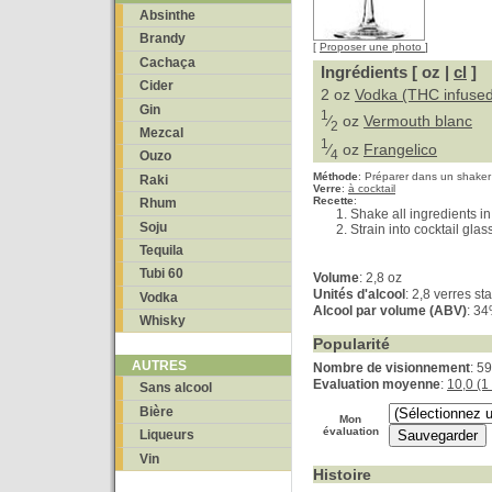
Absinthe
Brandy
[
Proposer une photo
]
Cachaça
Ingrédients [ oz |
cl
]
Cider
2 oz
Vodka (THC infuse
Gin
1
⁄
oz
Vermouth blanc
2
Mezcal
1
⁄
oz
Frangelico
4
Ouzo
Méthode
:
Préparer dans un shaker
Raki
Verre
:
à cocktail
Recette
:
Rhum
Shake all ingredients in
Soju
Strain into cocktail glas
Tequila
Tubi 60
Volume
: 2,8 oz
Unités d'alcool
: 2,8 verres s
Vodka
Alcool par volume (ABV)
: 3
Whisky
Popularité
AUTRES
Nombre de visionnement
: 5
Evaluation moyenne
:
10,0 (1
Sans alcool
Bière
Mon
évaluation
Liqueurs
Vin
Histoire