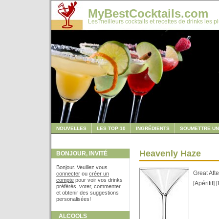
MyBestCocktails.com
Les meilleurs cocktails et recettes de drinks les p
NOUVELLES
LES TOP 10
INGRÉDIENTS
SOUMETTRE UN
Heavenly Haze
BONJOUR, INVITÉ
Bonjour. Veuillez vous
Great Aft
connecter
ou
créer un
compte
pour voir vos drinks
[
Apéritif
] [
préférés, voter, commenter
et obtenir des suggestions
personalisées!
ALCOOLS