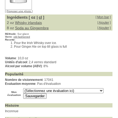
[
Proposer une photo
]
Ingrédients [ oz |
cl
]
[
Mon bar
]
2 oz
Whisky irlandais
[
Ajouter
]
8 oz
Soda au Gingembre
[
Ajouter
]
Méthode
:
Sur glace
Verre
:
old-fashioned
Recette
:
Pour the Irish Whisky over ice.
Pour Ginger Ale on top till glass is full
Volume
: 10,0 oz
Unités d'alcool
: 2,4 verres standard
Alcool par volume (ABV)
: 8%
Popularité
Nombre de visionnement
: 17041
Evaluation moyenne
: Pas d'évaluation
Mon
évaluation
Histoire
Inconnue