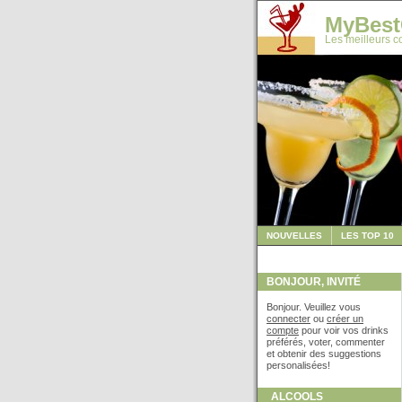
MyBest
Les meilleurs co
NOUVELLES
LES TOP 10
BONJOUR, INVITÉ
Bonjour. Veuillez vous
connecter
ou
créer un
compte
pour voir vos drinks
préférés, voter, commenter
et obtenir des suggestions
personalisées!
ALCOOLS