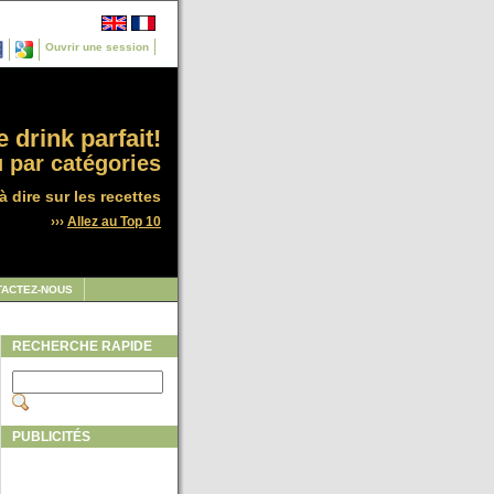
Ouvrir une session
 drink parfait!
 par catégories
à dire sur les recettes
›››
Allez au Top 10
TACTEZ-NOUS
RECHERCHE RAPIDE
PUBLICITÉS