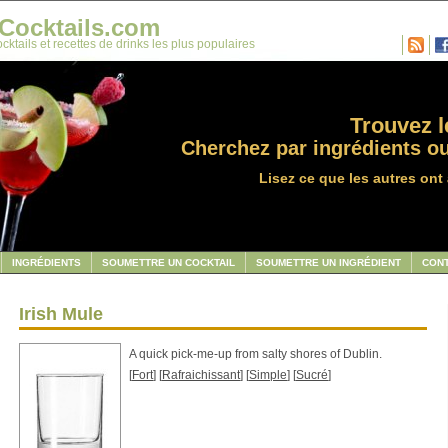
Cocktails.com
cktails et recettes de drinks les plus populaires
Trouvez le
Cherchez par ingrédients ou
Lisez ce que les autres ont 
INGRÉDIENTS
SOUMETTRE UN COCKTAIL
SOUMETTRE UN INGRÉDIENT
CON
Irish Mule
A quick pick-me-up from salty shores of Dublin.
[
Fort
] [
Rafraichissant
] [
Simple
] [
Sucré
]