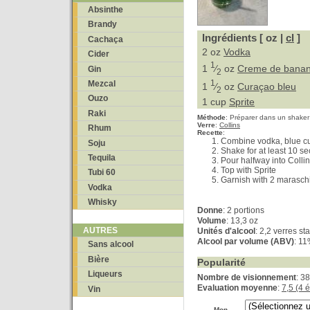
Absinthe
Brandy
Ingrédients [ oz |
cl
]
Cachaça
2 oz
Vodka
Cider
1
1
⁄
oz
Creme de bana
Gin
2
1
Mezcal
1
⁄
oz
Curaçao bleu
2
Ouzo
1 cup
Sprite
Raki
Méthode
:
Préparer dans un shaker
Verre
:
Collins
Rhum
Recette
:
Combine vodka, blue cur
Soju
Shake for at least 10 s
Tequila
Pour halfway into Collins
Top with Sprite
Tubi 60
Garnish with 2 marasch
Vodka
Whisky
Donne
:
2 portions
Volume
: 13,3 oz
AUTRES
Unités d'alcool
: 2,2 verres s
Alcool par volume (ABV)
: 1
Sans alcool
Bière
Popularité
Liqueurs
Nombre de visionnement
: 3
Evaluation moyenne
:
7,5 (4 
Vin
Mon