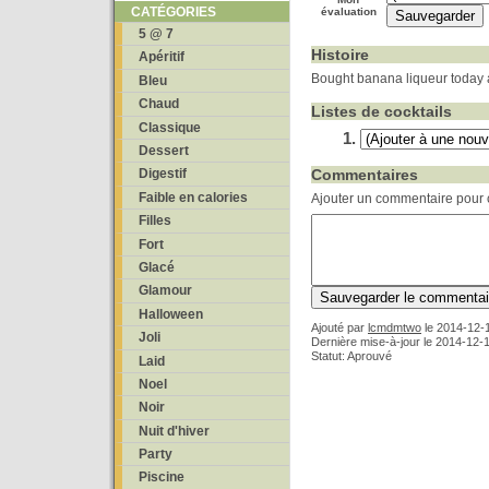
CATÉGORIES
évaluation
5 @ 7
Histoire
Apéritif
Bought banana liqueur today a
Bleu
Chaud
Listes de cocktails
Classique
Dessert
Commentaires
Digestif
Faible en calories
Ajouter un commentaire pour c
Filles
Fort
Glacé
Glamour
Halloween
Ajouté par
lcmdmtwo
le
2014-12-1
Joli
Dernière mise-à-jour le 2014-12-
Statut: Aprouvé
Laid
Noel
Noir
Nuit d'hiver
Party
Piscine