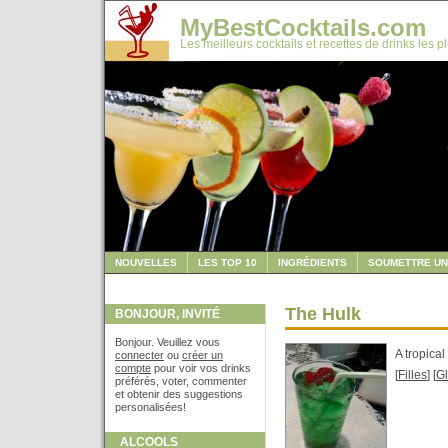
MyBestCocktails.com
Les meilleurs cocktails et recettes de drinks les p
NOUVELLES
LES TOP 10
INGRÉDIENTS
SOUMETTRE UN
The Hulk
BONJOUR, INVITÉ
Bonjour. Veuillez vous
A tropica
connecter
ou
créer un
compte
pour voir vos drinks
[
Filles
] [
G
préférés, voter, commenter
et obtenir des suggestions
personalisées!
ALCOOLS