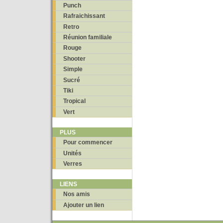
Punch
Rafraichissant
Retro
Réunion familiale
Rouge
Shooter
Simple
Sucré
Tiki
Tropical
Vert
PLUS
Pour commencer
Unités
Verres
LIENS
Nos amis
Ajouter un lien