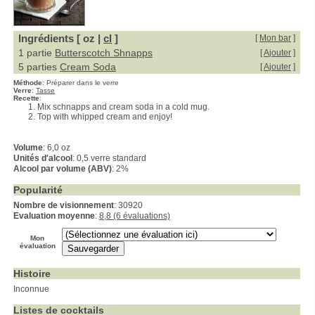
Ingrédients [ oz |
cl
]
[
Mon bar
]
1 partie
Butterscotch Shnapps
[
Ajouter
]
5 parties
Cream Soda
[
Ajouter
]
Méthode
:
Préparer dans le verre
Verre
:
Tasse
Recette
:
Mix schnapps and cream soda in a cold mug.
Top with whipped cream and enjoy!
Volume
: 6,0 oz
Unités d'alcool
: 0,5 verre standard
Alcool par volume (ABV)
: 2%
Popularité
Nombre de visionnement
: 30920
Evaluation moyenne
:
8,8 (6 évaluations)
Mon
évaluation
Histoire
Inconnue
Listes de cocktails