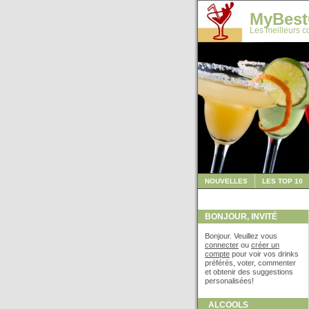
MyBest
Les meilleurs co
NOUVELLES
LES TOP 10
BONJOUR, INVITÉ
Bonjour. Veuillez vous
connecter
ou
créer un
compte
pour voir vos drinks
préférés, voter, commenter
et obtenir des suggestions
personalisées!
ALCOOLS