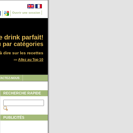
Ouvrir une session
 drink parfait!
 par catégories
à dire sur les recettes
›››
Allez au Top 10
TACTEZ-NOUS
RECHERCHE RAPIDE
PUBLICITÉS