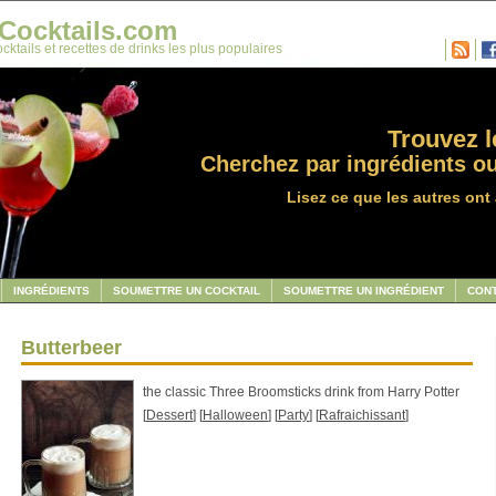
Cocktails.com
cktails et recettes de drinks les plus populaires
Trouvez le
Cherchez par ingrédients ou
Lisez ce que les autres ont 
INGRÉDIENTS
SOUMETTRE UN COCKTAIL
SOUMETTRE UN INGRÉDIENT
CON
Butterbeer
the classic Three Broomsticks drink from Harry Potter
[
Dessert
] [
Halloween
] [
Party
] [
Rafraichissant
]