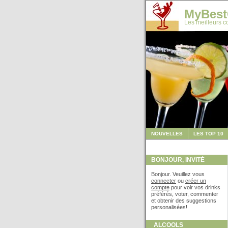
MyBest
Les meilleurs co
NOUVELLES
LES TOP 10
BONJOUR, INVITÉ
Bonjour. Veuillez vous
connecter
ou
créer un
compte
pour voir vos drinks
préférés, voter, commenter
et obtenir des suggestions
personalisées!
ALCOOLS