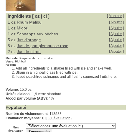
Ingrédients [ oz |
cl
]
[
Mon bar
]
1 oz
Rhum Malibu
[
Ajouter
]
1 oz
Midori
[
Ajouter
]
1 oz
Schnapps aux pêches
[
Ajouter
]
5 oz
Jus d'orange
[
Ajouter
]
5 oz
Jus de pamplemousse rose
[
Ajouter
]
2 oz
Jus de citron
[
Ajouter
]
Méthode
:
Préparer dans un shaker
Verre
:
Highball
Recette
:
Add all ingredients to a shaker filled with ice and shake well.
Strain in a highball glass filled with ice.
I used peachtree schnapps and all freshly squeezed fruits here.
Volume
: 15,0 oz
Unités d'alcool
: 1,9 verre standard
Alcool par volume (ABV)
: 4%
Popularité
Nombre de visionnement
: 118583
Evaluation moyenne
:
10,0 (1 évaluation)
Mon
évaluation