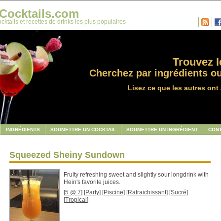
Cocktails.com
cktails et recettes de drinks les plus populaires
Trouvez le
Cherchez par ingrédients ou
Lisez ce que les autres ont 
INGRÉDIENTS
SOUMETTRE UN COCKTAIL
SOUMETTRE UN INGRÉDIENT
CON
Squeezed Sheiny Sundown
Fruity refreshing sweet and slightly sour longdrink with
Hein's favorite juices.
[
5 @ 7
] [
Party
] [
Piscine
] [
Rafraichissant
] [
Sucré
]
[
Tropical
]