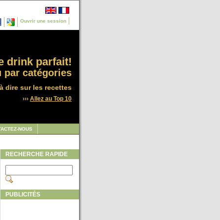
Ouvrir une session
 drink parfait!
 par catégories
à dire sur les recettes
›››
Allez au Top 10
TACTEZ-NOUS
RECHERCHE RAPIDE
PUBLICITÉS