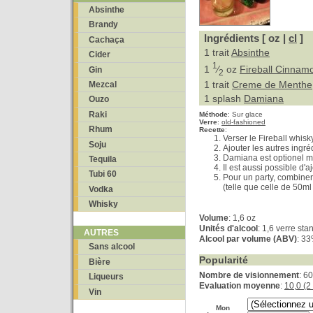
Absinthe
Brandy
Ingrédients [ oz |
cl
]
Cachaça
1 trait
Absinthe
Cider
1
1
⁄
oz
Fireball Cinnam
Gin
2
1 trait
Creme de Menthe
Mezcal
1 splash
Damiana
Ouzo
Raki
Méthode
:
Sur glace
Verre
:
old-fashioned
Rhum
Recette
:
Verser le Fireball whis
Soju
Ajouter les autres ingré
Damiana est optionel m
Tequila
Il est aussi possible d'a
Tubi 60
Pour un party, combiner 
(telle que celle de 50m
Vodka
Whisky
Volume
: 1,6 oz
Unités d'alcool
: 1,6 verre sta
AUTRES
Alcool par volume (ABV)
: 3
Sans alcool
Popularité
Bière
Nombre de visionnement
: 6
Liqueurs
Evaluation moyenne
:
10,0 (2
Vin
Mon