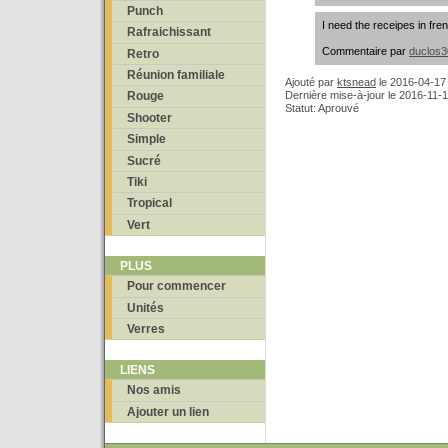
Punch
I need the receipes in fren
Rafraichissant
Commentaire par
duclos
Retro
Réunion familiale
Ajouté par
ktsnead
le
2016-04-17
Dernière mise-à-jour le 2016-11-
Rouge
Statut: Aprouvé
Shooter
Simple
Sucré
Tiki
Tropical
Vert
PLUS
Pour commencer
Unités
Verres
LIENS
Nos amis
Ajouter un lien