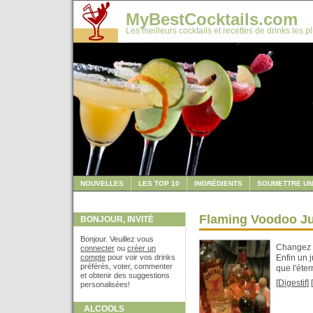
MyBestCocktails.com
Les meilleurs cocktails et recettes de drinks les p
NOUVELLES
LES TOP 10
INGRÉDIENTS
SOUMETTRE UN
Flaming Voodoo J
BONJOUR, INVITÉ
Bonjour. Veuillez vous
Changez c
connecter
ou
créer un
compte
pour voir vos drinks
Enfin un 
préférés, voter, commenter
que l'éte
et obtenir des suggestions
[
Digestif
] [
personalisées!
ALCOOLS