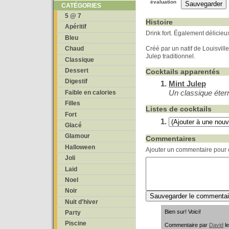
évaluation
CATÉGORIES
5 @ 7
Histoire
Apéritif
Drink fort. Également délicieu
Bleu
Créé par un natif de Louisvil
Chaud
Julep traditionnel.
Classique
Dessert
Cocktails apparentés
Digestif
Mint Julep
Un classique étern
Faible en calories
Filles
Listes de cocktails
Fort
Glacé
Glamour
Commentaires
Halloween
Ajouter un commentaire pour c
Joli
Laid
Noel
Noir
Nuit d'hiver
Bien sur! Voici!
Party
Piscine
Commentaire par
David
le