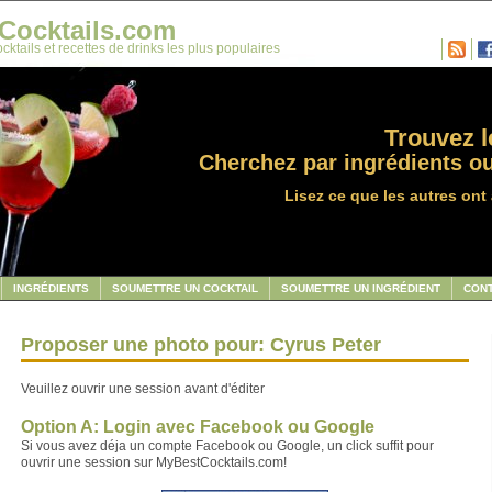
Cocktails.com
cktails et recettes de drinks les plus populaires
Trouvez le
Cherchez par ingrédients ou
Lisez ce que les autres ont 
INGRÉDIENTS
SOUMETTRE UN COCKTAIL
SOUMETTRE UN INGRÉDIENT
CON
Proposer une photo pour: Cyrus Peter
Veuillez ouvrir une session avant d'éditer
Option A: Login avec Facebook ou Google
Si vous avez déja un compte Facebook ou Google, un click suffit pour
ouvrir une session sur MyBestCocktails.com!