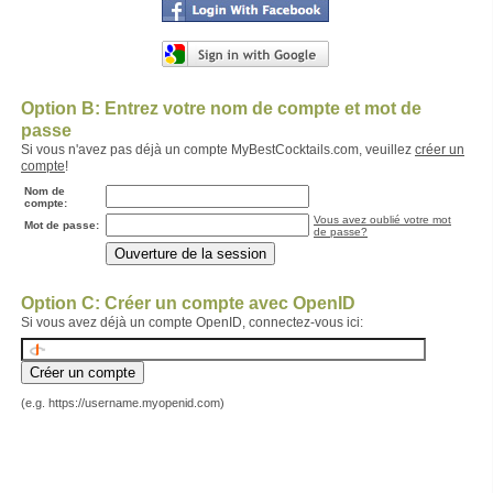
Option B: Entrez votre nom de compte et mot de
passe
Si vous n'avez pas déjà un compte MyBestCocktails.com, veuillez
créer un
compte
!
Nom de
compte:
Vous avez oublié votre mot
Mot de passe:
de passe?
Option C: Créer un compte avec OpenID
Si vous avez déjà un compte OpenID, connectez-vous ici:
(e.g. https://username.myopenid.com)