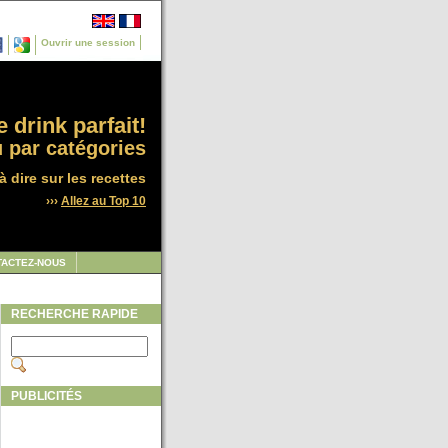
Ouvrir une session
 drink parfait!
 par catégories
à dire sur les recettes
›››
Allez au Top 10
TACTEZ-NOUS
RECHERCHE RAPIDE
PUBLICITÉS