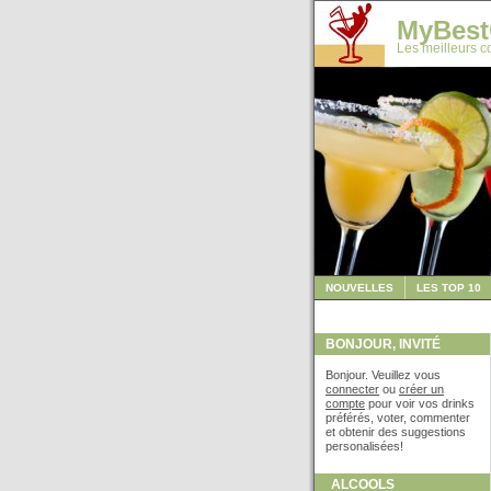
MyBest
Les meilleurs co
NOUVELLES
LES TOP 10
BONJOUR, INVITÉ
Bonjour. Veuillez vous
connecter
ou
créer un
compte
pour voir vos drinks
préférés, voter, commenter
et obtenir des suggestions
personalisées!
ALCOOLS