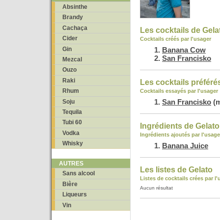
Absinthe
Brandy
Cachaça
Les cocktails de Gela
Cider
Cocktails créés par l'usager
Gin
Banana Cow
San Francisko
Mezcal
Ouzo
Raki
Les cocktails préféré
Rhum
Cocktails essayés par l'usager
San Francisko
(m
Soju
Tequila
Tubi 60
Ingrédients de Gelato
Vodka
Ingrédients ajoutés par l'usage
Whisky
Banana Juice
AUTRES
Les listes de Gelato
Sans alcool
Listes de cocktails crées par l
Bière
Aucun résultat
Liqueurs
Vin