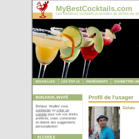
MyBestCocktails.com
Les meilleurs cocktails et recettes de drinks les p
NOUVELLES
LES TOP 10
INGRÉDIENTS
SOUMETTRE UN
Profil de l'usager
BONJOUR, INVITÉ
Bonjour. Veuillez vous
Gelato
connecter
ou
créer un
compte
pour voir vos drinks
préférés, voter, commenter
et obtenir des suggestions
personalisées!
ALCOOLS