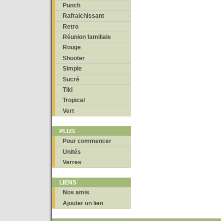
Punch
Rafraichissant
Retro
Réunion familiale
Rouge
Shooter
Simple
Sucré
Tiki
Tropical
Vert
PLUS
Pour commencer
Unités
Verres
LIENS
Nos amis
Ajouter un lien