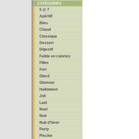
CATÉGORIES
5 @ 7
Apéritif
Bleu
Chaud
Classique
Dessert
Digestif
Faible en calories
Filles
Fort
Glacé
Glamour
Halloween
Joli
Laid
Noel
Noir
Nuit d'hiver
Party
Piscine