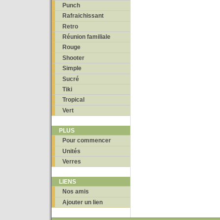
Punch
Rafraichissant
Retro
Réunion familiale
Rouge
Shooter
Simple
Sucré
Tiki
Tropical
Vert
PLUS
Pour commencer
Unités
Verres
LIENS
Nos amis
Ajouter un lien