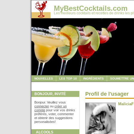
MyBestCocktails.com
Les meilleurs cocktails et recettes de drinks les p
NOUVELLES
LES TOP 10
INGRÉDIENTS
SOUMETTRE UN
Profil de l'usager
BONJOUR, INVITÉ
Bonjour. Veuillez vous
MaliciaF
connecter
ou
créer un
compte
pour voir vos drinks
préférés, voter, commenter
et obtenir des suggestions
personalisées!
ALCOOLS