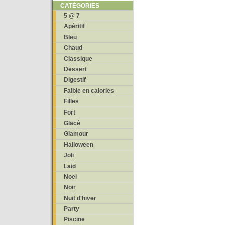
CATÉGORIES
5 @ 7
Apéritif
Bleu
Chaud
Classique
Dessert
Digestif
Faible en calories
Filles
Fort
Glacé
Glamour
Halloween
Joli
Laid
Noel
Noir
Nuit d'hiver
Party
Piscine