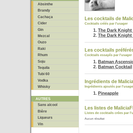
Absinthe
Brandy
Cachaça
Les cocktails de Mali
Cider
Cocktails créés par l'usager
Gin
The Dark Knight 
The Dark Knight 
Mezcal
Ouzo
Raki
Les cocktails préféré
Rhum
Cocktails essayés par l'usager
Batman Ascensi
Soju
Batman Cocktail
Tequila
Tubi 60
Vodka
Ingrédients de Malici
Ingrédients ajoutés par l'usage
Whisky
Pineapple
AUTRES
Sans alcool
Les listes de MaliciaF
Bière
Listes de cocktails crées par l
Liqueurs
Aucun résultat
Vin