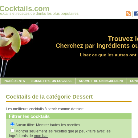
Cocktails.com
cktails et recettes de drinks les plus populaires
Trouvez le
Cherchez par ingrédients ou
Lisez ce que les autres ont 
INGRÉDIENTS
SOUMETTRE UN COCKTAIL
SOUMETTRE UN INGRÉDIENT
CON
Cocktails de la catégorie Dessert
Les meilleurs cocktails à servir comme dessert
Filtrer les cocktails
Aucun filtre: Montrer toutes les recettes
Montrer seulement les recettes que je peux faire avec les
ingrédients de
mon bar