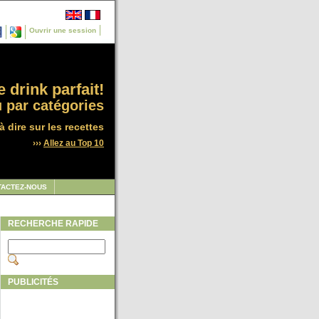
Ouvrir une session
 drink parfait!
 par catégories
à dire sur les recettes
›››
Allez au Top 10
TACTEZ-NOUS
RECHERCHE RAPIDE
PUBLICITÉS