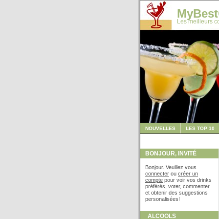
MyBest
Les meilleurs co
NOUVELLES
LES TOP 10
BONJOUR, INVITÉ
Bonjour. Veuillez vous
connecter
ou
créer un
compte
pour voir vos drinks
préférés, voter, commenter
et obtenir des suggestions
personalisées!
ALCOOLS