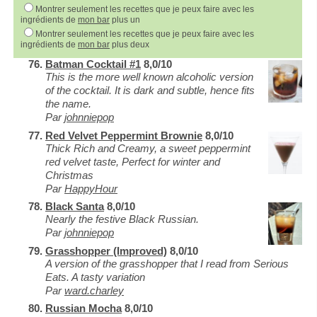
Montrer seulement les recettes que je peux faire avec les
ingrédients de
mon bar
plus un
Montrer seulement les recettes que je peux faire avec les
ingrédients de
mon bar
plus deux
Batman Cocktail #1
8,0/10
This is the more well known alcoholic version
of the cocktail. It is dark and subtle, hence fits
the name.
Par
johnniepop
Red Velvet Peppermint Brownie
8,0/10
Thick Rich and Creamy, a sweet peppermint
red velvet taste, Perfect for winter and
Christmas
Par
HappyHour
Black Santa
8,0/10
Nearly the festive Black Russian.
Par
johnniepop
Grasshopper (Improved)
8,0/10
A version of the grasshopper that I read from Serious
Eats. A tasty variation
Par
ward.charley
Russian Mocha
8,0/10