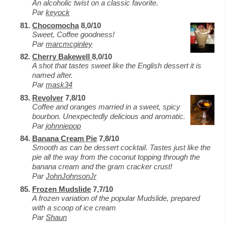
An alcoholic twist on a classic favorite.
Par
keyock
Chocomocha
8,0/10
Sweet, Coffee goodness!
Par
marcmcginley
Cherry Bakewell
8,0/10
A shot that tastes sweet like the English dessert it is
named after.
Par
mask34
Revolver
7,8/10
Coffee and oranges married in a sweet, spicy
bourbon. Unexpectedly delicious and aromatic.
Par
johnniepop
Banana Cream Pie
7,8/10
Smooth as can be dessert cocktail. Tastes just like the
pie all the way from the coconut topping through the
banana cream and the gram cracker crust!
Par
JohnJohnsonJr
Frozen Mudslide
7,7/10
A frozen variation of the popular Mudslide, prepared
with a scoop of ice cream
Par
Shaun