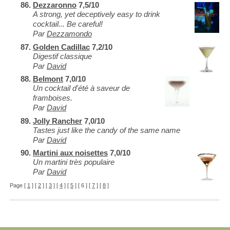
Dezzaronno
7,5/10
A strong, yet deceptively easy to drink
cocktail... Be careful!
Par
Dezzamondo
Golden Cadillac
7,2/10
Digestif classique
Par
David
Belmont
7,0/10
Un cocktail d'été à saveur de
framboises.
Par
David
Jolly Rancher
7,0/10
Tastes just like the candy of the same name
Par
David
Martini aux noisettes
7,0/10
Un martini très populaire
Par
David
Page [
1
] [
2
] [
3
] [
4
] [
5
] [ 6 ] [
7
] [
8
]